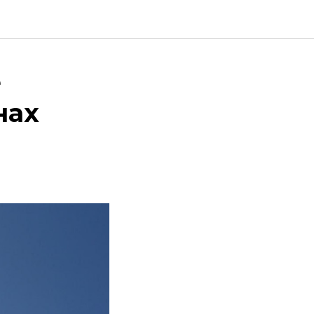
е
нах