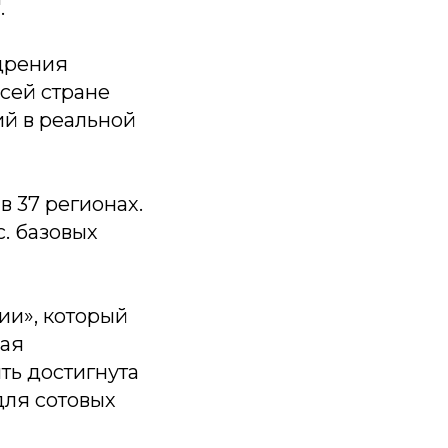
.
дрения
сей стране
ий в реальной
в 37 регионах.
с. базовых
ии», который
вая
ть достигнута
для сотовых