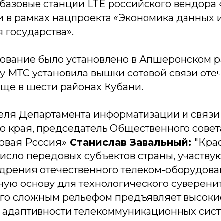
 базовые станции LTE российского вендора 
и в рамках нацпроекта «Экономика данных 
 государства».
ование было установлено в Апшеронском ра
у МТС установила вышки сотовой связи оте
еще в шести районах Кубани.
теля Департамента информатизации и связи
о края, председатель Общественного совет
овая Россия»
Станислав Завальный:
"Кра
число передовых субъектов страны, участву
дрения отечественного телеком-оборудован
ую основу для технологического суверенит
его сложным рельефом предъявляет высоки
и адаптивности телекоммуникационных сист