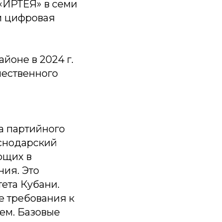
«ИРТЕЯ» в семи
и цифровая
йоне в 2024 г.
чественного
а партийного
снодарский
ющих в
ия. Это
ета Кубани.
е требования к
ем. Базовые