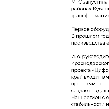
МТС запустила
районах Кубан
трансформация
Первое оборуд
В прошлом год
производства 
И. о. руководи
Краснодарског
проекта «Цифр
край входит в 
программе вне
создает надежн
Наш регион с 
стабильности 