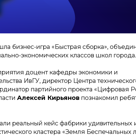
шла бизнес-игра «Быстрая сборка», объеди
иально-экономических классов школ города
приятия доцент кафедры экономики и
льства ИвГУ, директор Центра техническог
ординатор партийного проекта «Цифровая Р
ласти
Алексей Кирьянов
познакомил ребят
али реальный кейс фабрики удивительных
стического кластера «Земля Беспечальных 