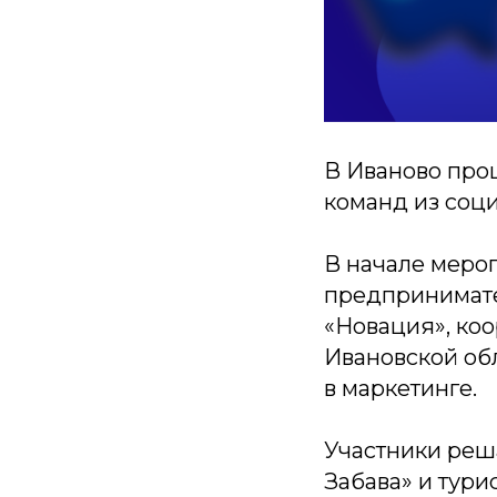
В Иваново про
команд из соц
В начале меро
предпринимате
«Новация», ко
Ивановской об
в маркетинге.
Участники реш
Забава» и тури