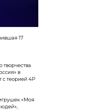
нившая 17
.
о творчества
оссия» в
 с теорией 4Р
 игрушек «Моя
людей»,