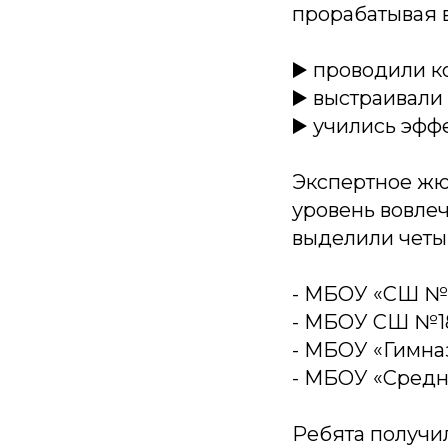
прорабатывая в
▶️ проводили к
▶️ выстраивали
▶️ учились эфф
Экспертное жю
уровень вовлеч
выделили четы
- МБОУ «СШ №5
- МБОУ СШ №1
- МБОУ «Гимна
- МБОУ «Средн
Ребята получи