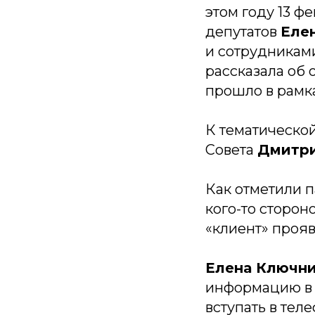
этом году 13 ф
депутатов
Еле
и сотрудникам
рассказала об
прошло в рамк
К тематическо
Совета
Дмитри
Как отметили 
кого-то сторон
«клиент» проя
Елена Ключн
информацию в с
вступать в те