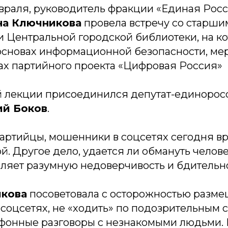
евраля, руководитель фракции «Единая Росс
на Ключникова
провела встречу со старш
и Центральной городской библиотеки, на к
 основах информационной безопасности, м
ах партийного проекта «Цифровая Россия»
й лекции присоединился депутат-единорос
й Боков
.
партийцы, мошенники в соцсетях сегодня в
ой. Другое дело, удается ли обмануть челове
вляет разумную недоверчивость и бдительно
икова
посоветовала с осторожностью разме
оцсетях, не «ходить» по подозрительным с
лефонные разговоры с незнакомыми людьми.