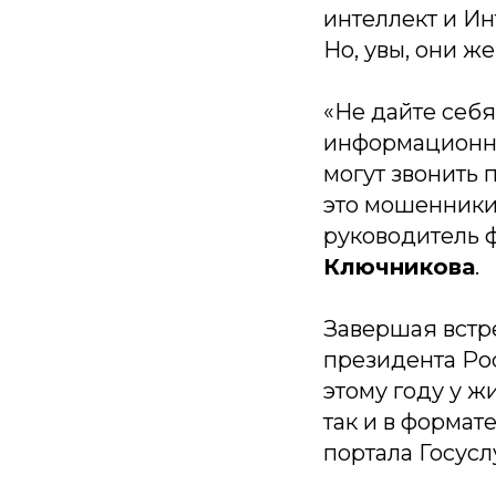
интеллект и Ин
Но, увы, они ж
«Не дайте себ
информационной
могут звонить 
это мошенники
руководитель 
Ключникова
.
Завершая встр
президента Рос
этому году у ж
так и в форма
портала Госусл