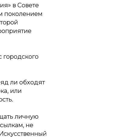
ия» в Совете
им поколением
оторой
ероприятие
с городского
ряд ли обходят
ка, или
сть.
щать личную
сылкам, не
 Искусственный