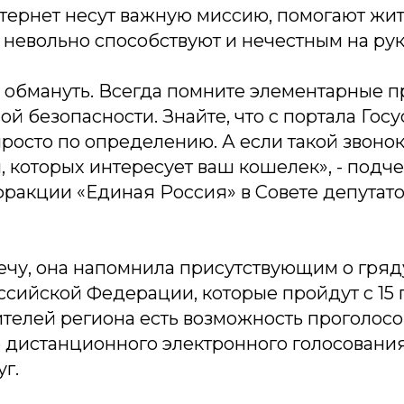
тернет несут важную миссию, помогают жить
е невольно способствуют и нечестным на ру
я обмануть. Всегда помните элементарные п
 безопасности. Знайте, что с портала Госу
просто по определению. А если такой звоно
, которых интересует ваш кошелек»
, - подч
фракции «Единая Россия» в Совете депутат
ечу, она напомнила присутствующим о гря
сийской Федерации, которые пройдут с 15 п
ителей региона есть возможность проголосов
те дистанционного электронного голосован
уг.