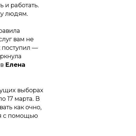
 и работать.
ку людям.
равила
слуг вам не
к поступил —
еркнула
ов
Елена
дущих выборах
о 17 марта. В
ать как очно,
ия с помощью