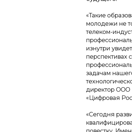
«Такие образо
молодежи не то
телеком-индус
профессиональ
изнутри увидет
перспективах с
профессиональ
задачам нашег
технологическ
директор ООО 
«Цифровая Рос
«Сегодня разв
квалифицирова
повестку. Име