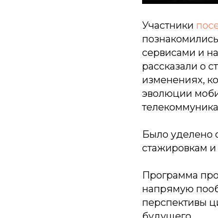
Участники
пос
познакомились
сервисами и н
рассказали о с
изменениях, ко
эволюции моби
телекоммуника
Было уделено 
стажировкам и
Программа про
напрямую пооб
перспективы ц
будущего.