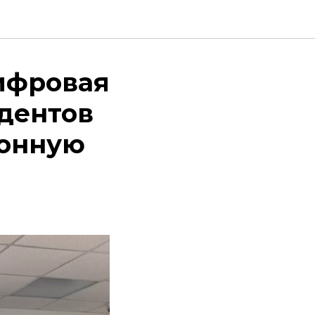
ифровая
удентов
ионную