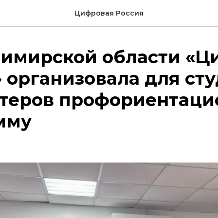
Цифровая Россия
димирской области «Ц
 организовала для ст
нтеров профориентац
мму