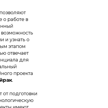
 позволяют
 о работе в
анный
 возможность
и и узнать о
ным этапом
ью отвечает
енциала для
ральный
йного проекта
йрак
.
 от подготовки
нологическую
оекты имеют