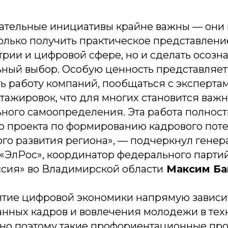
вательные инициативы крайне важны — они
лько получить практическое представление
трии и цифровой сфере, но и сделать осозн
ный выбор. Особую ценность представляет
ь работу компаний, пообщаться с экспертам
тажировок, что для многих становится важ
ного самоопределения. Эта работа полност
о проекта по формированию кадрового пот
ого развития региона», — подчеркнул гене
«ЭлРос», координатор федерального парти
сия» во Владимирской области
Максим Ба
итие цифровой экономики напрямую зависит
нных кадров и вовлечения молодежи в тех
нно поэтому такие профориентационные пр