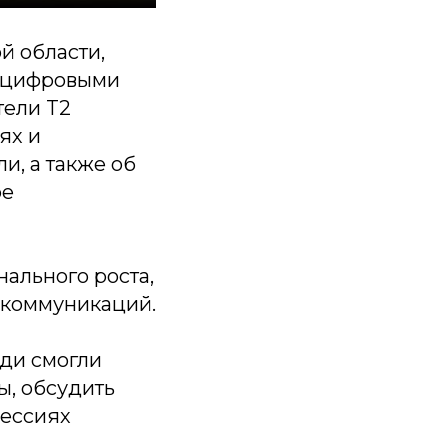
й области,
и цифровыми
тели T2
ях и
и, а также об
ре
ального роста,
екоммуникаций.
ди смогли
, обсудить
фессиях