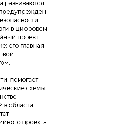
ии развиваются
 «предупрежден
езопасности.
шаги в цифровом
ийный проект
е: его главная
овой
том.
и, помогает
ические схемы.
анстве
 в области
тат
ийного проекта