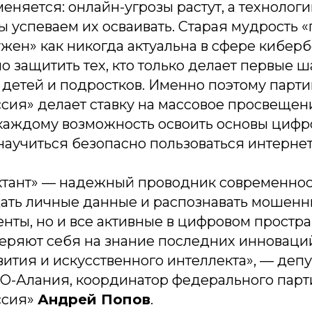
еняется: онлайн-угрозы растут, а технолог
ы успеваем их осваивать. Старая мудрость
жен» как никогда актуальна в сфере киберб
 защитить тех, кто только делает первые 
 детей и подростков. Именно поэтому парт
ия» делает ставку на массовое просвещени
 каждому возможность освоить основы цифр
научиться безопасно пользоваться интерне
тант» — надежный проводник современност
ать личные данные и распознавать мошенн
енты, но и все активные в цифровом простр
еряют себя на знание последних инноваций
ития и искусственного интеллекта», — депу
О-Алания, координатор федерального парт
ссия»
Андрей Попов
.