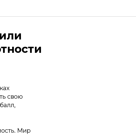
рили
отности
ках
ть свою
балл,
ость. Мир