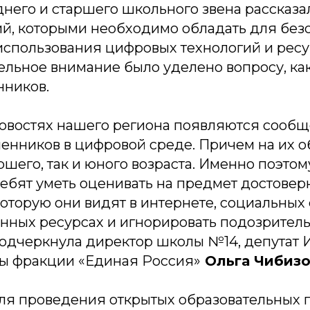
него и старшего школьного звена рассказа
ий, которыми необходимо обладать для без
использования цифровых технологий и рес
ельное внимание было уделено вопросу, как
ников.
новостях нашего региона появляются сообщ
енников в цифровой среде. Причем на их о
ршего, так и юного возраста. Именно поэтом
ребят уметь оценивать на предмет достовер
торую они видят в интернете, социальных 
онных ресурсах и игнорировать подозрител
 подчеркнула директор школы №14, депутат 
ы фракции «Единая Россия»
Ольга Чибизо
я проведения открытых образовательных 