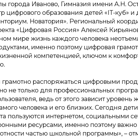
олы города Иваново, Гимназия имени А.Н. Ос
р цифрового образования детей «IT-куб» и 
анториум. Новатория». Региональный коорд
оекта «Цифровая Россия» Алексей Кирьяно
нном мире жизнь каждого человека неотъем
дуктами, именно поэтому цифровая грамот
изненной компетенцией, ключом к комфор
ю.
и грамотно распоряжаться цифровыми прод
но не только для профессиональных програ
льзователя, ведь от этого зависит уровень 
амого человека и его близких. Сегодня дети
ста пользуются интернетом, социальными се
ронными ресурсами, именно поэтому важно 
отности частью школьной программы»
, – о