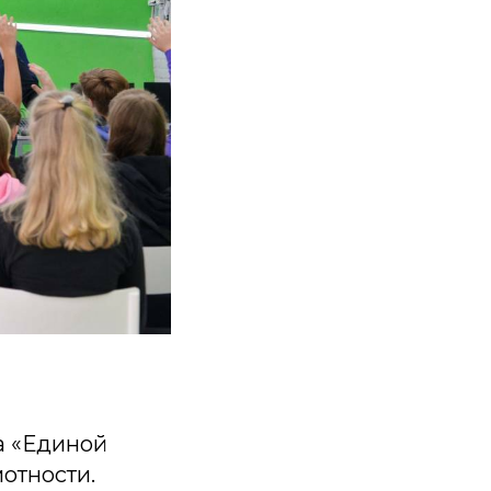
а «Единой
отности.