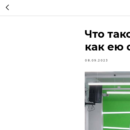
Что так
как ею 
08.09.2023