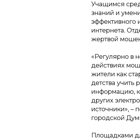
Учащимся сред
знаний и умен
эффективного 
интернета. Отд
жертвой мошен
«
Регулярно в 
действиях мош
жители как ста
детства учить 
информацию, ко
других электр
источники
», –
городской Дум
Площадками дл