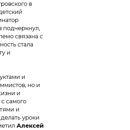
тровского в
детский
инатор
в подчеркнул,
лемо связана с
ность стала
ту и
уктами и
ммистов, но и
жизни и
 с самого
тями и
делать уроки
тметил
Алексей