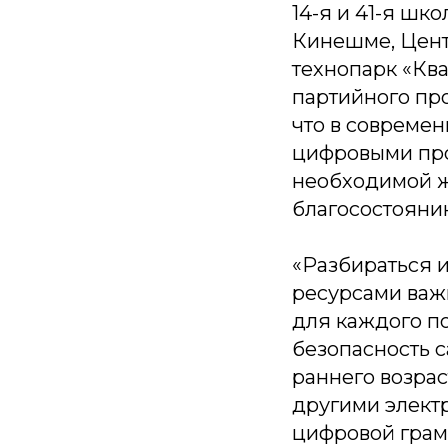
14-я и 41-я шк
Кинешме, Цент
технопарк «Кв
партийного пр
что в совреме
цифровыми про
необходимой ж
благосостояни
«Разбираться 
ресурсами важ
для каждого по
безопасность с
раннего возра
другими элект
цифровой грам