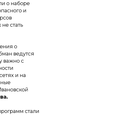
ли о наборе
опасного и
урсов
 не стать
ения о
бман ведутся
у важно с
ности
сетях и на
ьные
Ивановской
ва.
программ стали