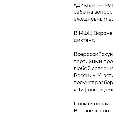
«Диктант — не 
себе на вопрос
ежедневным вы
В МФЦ Воронеж
диктант.
Всероссийскую
партийный про
любой соверш
России». Участ
получат разбо
«Цифровой дикт
Пройти онлайн
Воронежской о