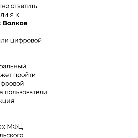
тно ответить
ли я к
 Волков
.
шли цифровой
еральный
ожет пройти
фровой
а пользователи
акция
лах МФЦ
льского