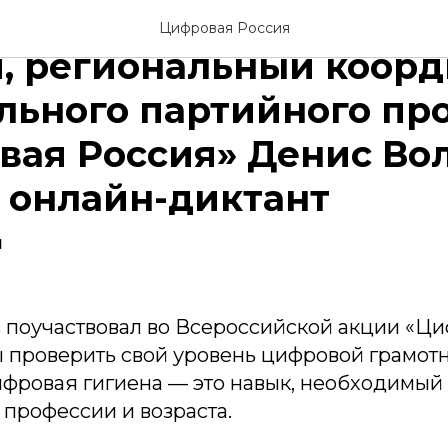
Минцифры Воронежско
Цифровая Россия
и, региональный коор
льного партийного пр
вая Россия» Денис Во
 онлайн-диктант
1
в
поучаствовал во Всероссийской акции «Ц
ы проверить свой уровень цифровой грамотн
ифровая гигиена — это навык, необходимый
 профессии и возраста.