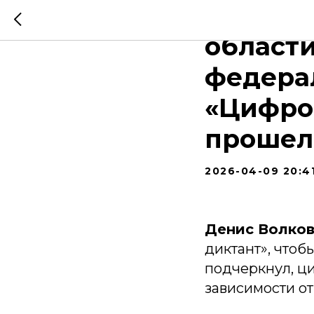
Глава 
област
федера
«Цифро
прошел
2026-04-09 20:4
Денис Волко
диктант», чтоб
подчеркнул, ц
зависимости от