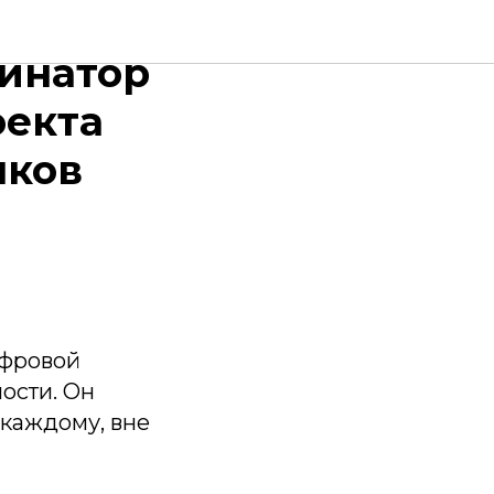
й
динатор
оекта
лков
ифровой
ости. Он
 каждому, вне