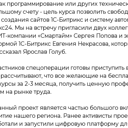
 как программирование или других техниче
льшому счету - цель курса позволить свобо
создания сайтов 1С-Битрикс и систему авт
с24. Мы на встречу пригласили двух коллег
ИТ-компании «Смартайм» Сергея Попова и э
ормой 1С-Битрикс Евгения Некрасова, котор
рассказал Ярослав Голуб.
астников спецоперации готовы приступить 
 рассчитывают, что все желающие на беспл
курсы за 2-3 месяца, получить ценную проф
м на рынке труда.
анный проект является частью большого вк
итие нашего региона. Ранее активисты про
ботали и запустили цифровую платформу дл