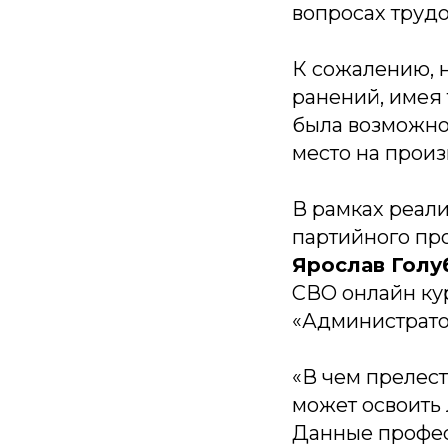
вопросах трудо
К сожалению, 
ранений, имея 
была возможно
место на произ
В рамках реал
партийного пр
Ярослав Голу
СВО онлайн ку
«Администратор
«В чем прелест
может освоить 
Данные профес