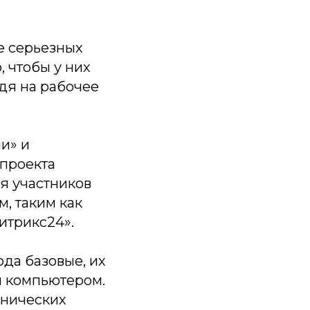
е серьезных
, чтобы у них
дя на рабочее
и» и
тпроекта
я участников
, таким как
итрикс24».
ода базовые, их
я компьютером.
хнических