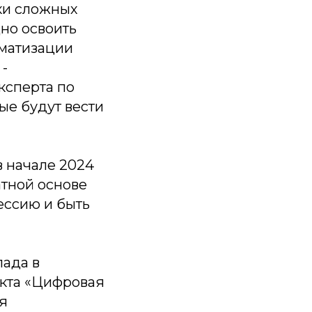
ски сложных
дно освоить
оматизации
 -
ксперта по
ые будут вести
в начале 2024
атной основе
ессию и быть
лада в
екта «Цифровая
я