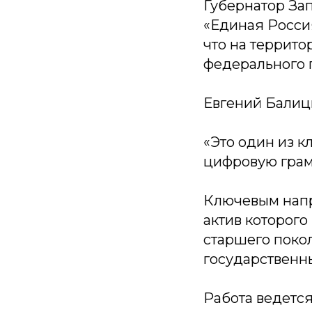
Губернатор За
«Единая Росс
что на террит
федерального 
Евгений Балиц
«Это один из к
цифровую грам
Ключевым напр
актив которог
старшего покол
государственны
Работа ведетс