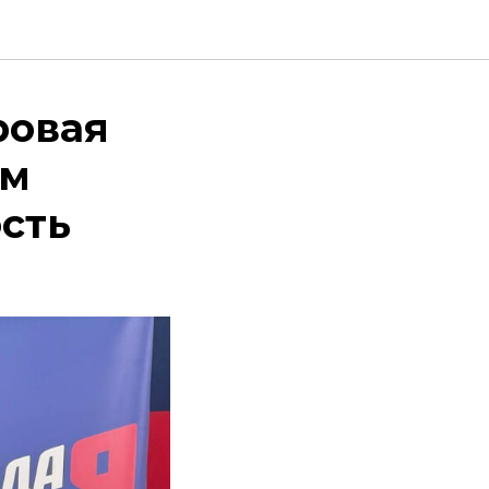
ровая
ам
сть