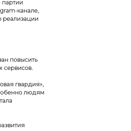
я партии
egram-канале,
о реализации
ван повысить
х сервисов.
вая гвардия»,
особенно людям
тала
развития