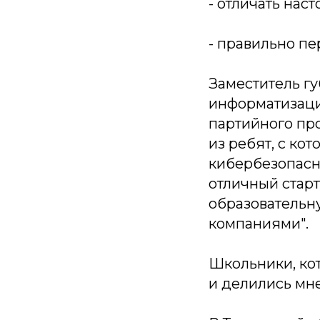
- отличать нас
- правильно п
Заместитель г
информатизаци
партийного пр
из ребят, с ко
кибербезопасн
отличный стар
образовательн
компаниями".
Школьники, ко
и делились мн