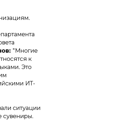
анизациям.
епартамента
овета
нов:
"Многие
относятся к
ыками. Это
жим
ийскими ИТ-
вали ситуации
е сувениры.