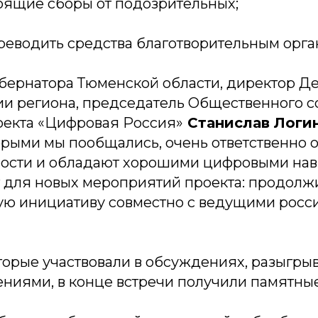
тоящие сборы от подозрительных;
ереводить средства благотворительным орг
убернатора Тюменской области, директор Д
и региона, председатель Общественного с
оекта «Цифровая Россия»
Станислав Логи
торыми мы пообщались, очень ответственно 
ости и обладают хорошими цифровыми нав
т для новых мероприятий проекта: продол
ую инициативу совместно с ведущими росс
торые участвовали в обсуждениях, разыгры
ениями, в конце встречи получили памятны