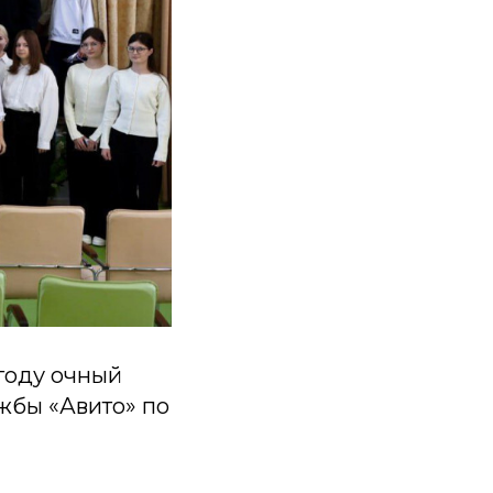
году очный
жбы «Авито» по