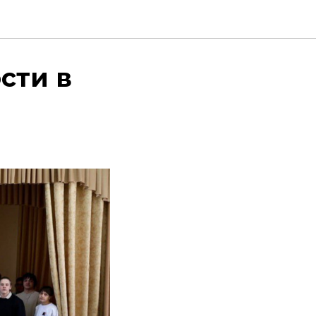
провели
сти в