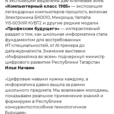
В экспозиции выделены две ключевые зоны.
«Компьютерный класс 1985»
— экспозиция
легендарных компьютеров прошлого, включая
Электроника БК0010, Микроша, Yamaha
YIS‑503IIIR КУВТ2 и другие редкие модели.
«Профессии будущего»
— интерактивный
раздел о том, как школьная информатика стала
фундаментом для востребованных
ИТ‑специальностей, от AI‑тренера до
дата‑журналиста. Значение выставки
«Информатика во всем» подчеркнул министр
цифрового развития Республики Татарстан
Илья Начвин
:
«Цифровые навыки нужны каждому, а
информатика давно вышла за рамки
школьного предмета. Мы вовлекаем молодежь,
показываем реальное применение знаний и
формируем в Республике
конкурентоспособное технологичное
будущее»
.