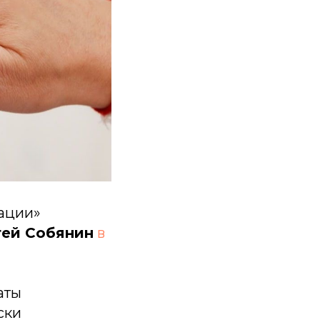
ации»
гей Собянин
в
аты
ски