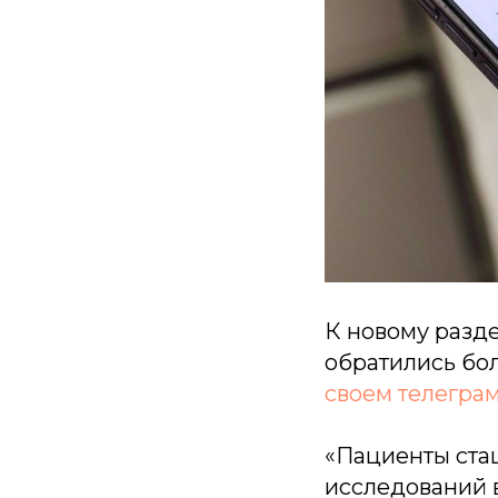
К новому разд
обратились бол
своем телегра
«Пациенты стац
исследований 