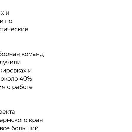
х и
и по
ктические
борная команд
олучили
жировках и
 около 40%
я о работе
оекта
Пермского края
 все больший