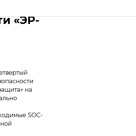
я по
и «ЭР-
етвертый
зопасности
защита» на
ально
бходимые SOC-
нной