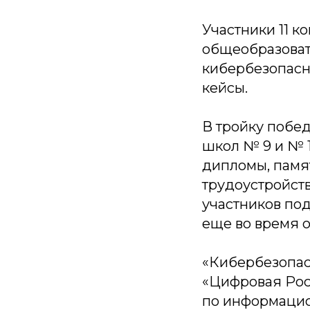
Участники 11 
общеобразоват
кибербезопасн
кейсы.
В тройку побе
школ № 9 и № 1
дипломы, памя
трудоустройст
участников по
еще во время 
«Кибербезопас
«Цифровая Рос
по информацио