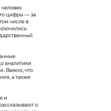
. человек
сто цифры — за
том числе в
дключились
ударственный
ванные
до аналитики
. Важно, что
ия, а также
я и
рассказывают о