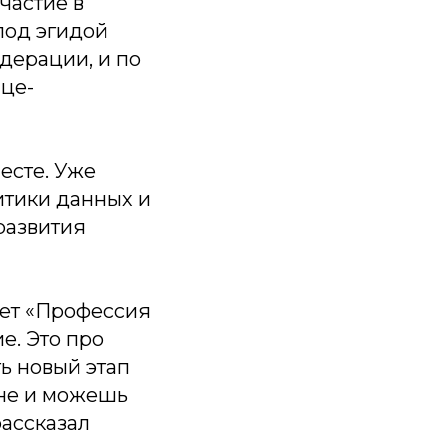
частие в
под эгидой
дерации, и по
це-
есте. Уже
итики данных и
развития
ует «Профессия
е. Это про
ь новый этап
ане и можешь
рассказал