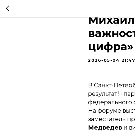
В Санкт
Михаил 
важнос
цифра»
2026-05-04 21:4
В Санкт-Петер
результат!» па
федерального о
На форуме выс
заместитель п
Медведев
и в