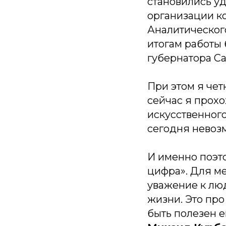
становились уд
организации к
Аналитическог
итогам работы
губернатора Са
При этом я чет
сейчас я прох
искусственного
сегодня невозм
И именно поэт
цифра». Для ме
уважение к люд
жизни. Это про
быть полезен е