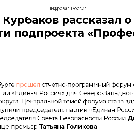
-Петербурге ветеран 
Цифровая Россия
Курбаков рассказал о
ти подпроекта «Профе
7
бурге
прошел
отчетно-программный форум 
ртии «Единая Россия» для Северо-Западног
круга. Центральной темой форума стала зд
тупили председатель партии «Единая Росси
редседателя Совета Безопасности России
Д
ице-премьер
Татьяна Голикова
.