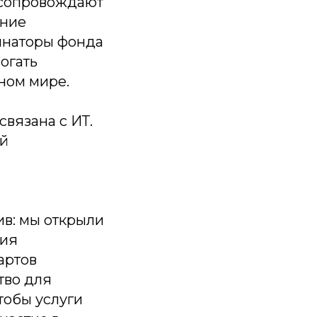
 сопровождают
ение
инаторы фонда
огать
ном мире.
связана с ИТ.
ой
ив: мы открыли
ния
артов
тво для
тобы услуги