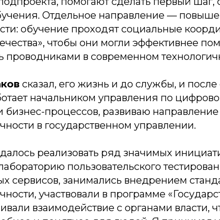
подпроекта, помогают сделать первый шаг,
обучения. Отдельное направление — повыш
сти: обучение проходят социальные коорд
чества», чтобы они могли эффективнее пом
ть проводниками в современном технологич
аков
сказал, его жизнь и до службы, и после 
ботает начальником управления по цифров
 бизнес-процессов, развиваю направление
чности в государственном управлении.
удалось реализовать ряд значимых инициат
лабораторию пользовательского тестирова
ых сервисов, занимались внедрением станд
ности, участвовали в программе «Государс
ивали взаимодействие с органами власти, ч