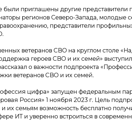
е были приглашены другие представители 
наторы регионов Северо-Запада, молодые с
дравоохранению, представители профильны
О.
енных ветеранов СВО на круглом столе «Н
оддержка героев СВО и их семей» выступи
 рассказал о важности подпроекта «Професс
жки ветеранов СВО и их семей.
рофессия цифра» запущен федеральным па
овая Россия» 1 ноября 2023 г. Цель подпр
 и их семьям возможность бесплатно получ
фере ИТ и уверенно встроиться в совреме