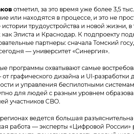
аков
отметил, за это время уже более 3,5 тыс
е или находятся в процессе, и это не про
истории трудоустройства и новой жизни, в 
х как Элиста и Краснодар. К подпроекту по
овательные партнеры: сначала Томский гос
 сегодня — университет «Синергия».
ые программы охватывают самые востребо
от графического дизайна и UI-разработки 
ости и управления беспилотными системами
упно для людей с разным уровнем образован
мей участников СВО.
 регионах ведется большая разъяснительна
кая работа — эксперты «Цифровой России» 