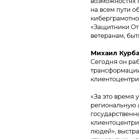
возможностях 
на всем пути 
киберграмотно
«Защитники Оте
ветеранам, бы
Михаил Курб
Сегодня он ра
трансформации
клиентоцентри
«За это время 
региональную 
государственн
клиентоцентрич
людей», выстра