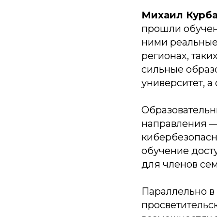
Михаил Курб
прошли обучени
ними реальные 
регионах, таки
сильные образ
университет, а
Образовательн
направления — 
кибербезопасн
обучение дост
для членов се
Параллельно в
просветительс