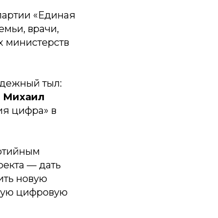
партии «Единая
емьи, врачи,
х министерств
адежный тыл:
л
Михаил
ия цифра» в
ртийным
оекта — дать
ить новую
нную цифровую