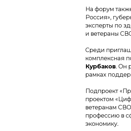
На форум такж
Россия», губер
эксперты по з
и ветераны СВ
Среди приглаш
комплексная п
Курбаков
. Он
рамках поддер
Подпроект «П
проектом «Цифр
ветеранам СВО
профессию в с
экономику.