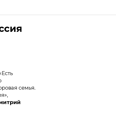
СВО
ссия
«Есть
о
оровая семья.
я»,
митрий